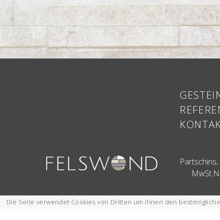
GESTEI
REFERE
KONTA
Partschins
MwSt.N
Die Seite verwendet Cookies
von Dritten um Ihnen den bestmögliche