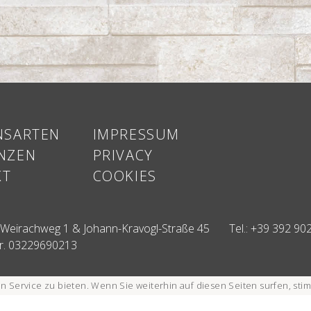
NSARTEN
IMPRESSUM
NZEN
PRIVACY
KT
COOKIES
, Weirachweg 1 & Johann-Kravogl-Straße 45
Tel.:
+39 392 90
r. 03229690213
n Service zu bieten
.
Wenn Sie weiterhin auf diesen Seiten surfen, sti