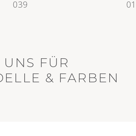
>
039
>
0
 UNS FÜR
ELLE & FARBEN