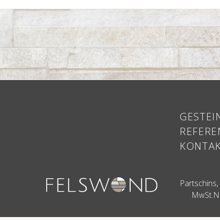
GESTEI
REFERE
KONTA
Partschins
MwSt.N