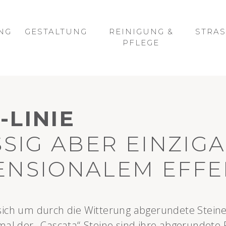
TEIN
INGSBERG AUF 
M WUNSCH GEF
DVERKLEIDUN
N AUS NATURS
NG
GESTALTUNG
REINIGUNG &
STRAS
PFLEGE
-LINIE
IG ABER EINZIGA
ENSIONALEM EFFE
s sich um durch die Witterung abgerundete Stein
al der „Cascata“-Steine sind ihre abgerundete