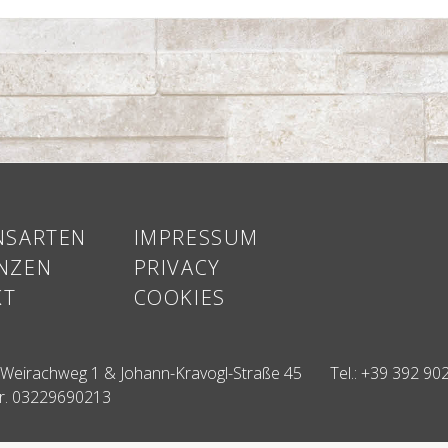
NSARTEN
IMPRESSUM
NZEN
PRIVACY
KT
COOKIES
, Weirachweg 1 & Johann-Kravogl-Straße 45
Tel.:
+39 392 90
r. 03229690213