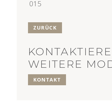
>
015
ZURÜCK
KONTAKTIERE
WEITERE MOD
KONTAKT