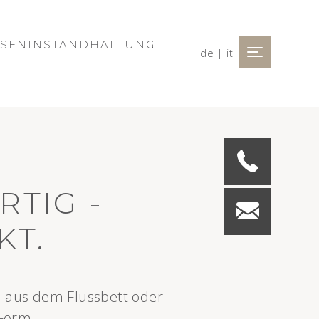
HOLZ
ERTIGT
G
TEIN
SENINSTANDHALTUNG
de
|
it
Toggle na
RTIG -
KT.
e aus dem Flussbett oder
 Form.