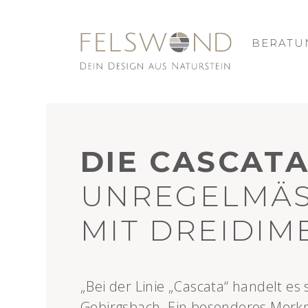
NATURSTEIN
AUS NATURS
DEIN LIEBL
NACH DEINE
AUSSENWAN
WASCHBECKE
BERATU
DIE CASCATA
UNREGELMÄSS
MIT DREIDIM
„Bei der Linie „Cascata“ handelt e
Gebirgsbach. Ein besonderes Merkm