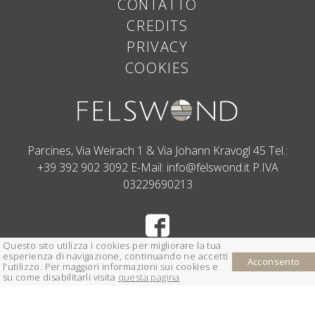
CONTATTO
CREDITS
PRIVACY
COOKIES
Parcines, Via Weirach 1 & Via Johann Kravogl 45
Tel.:
+39 392 902 3092
E-Mail:
info@felswond.it
P.IVA
03229690213
Questo sito utilizza i cookies
per migliorare la tua
esperienza di navigazione, continuando ne accetti
Acconsento
l'utilizzo
.
Per maggiori informazioni sui cookies e
su come disabilitarli visita
questa pagina