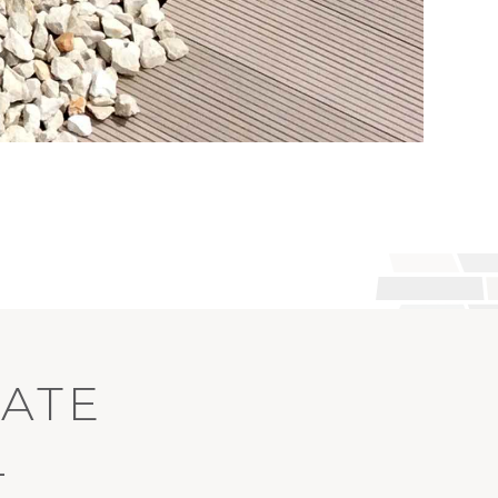
ATE
L