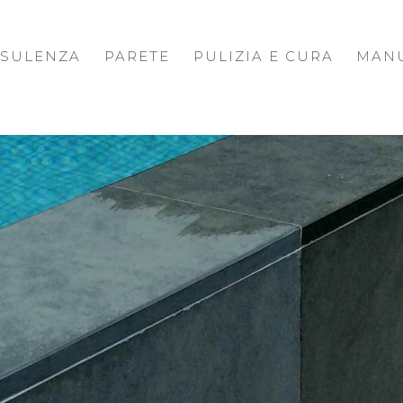
SULENZA
PARETE
PULIZIA E CURA
MANU