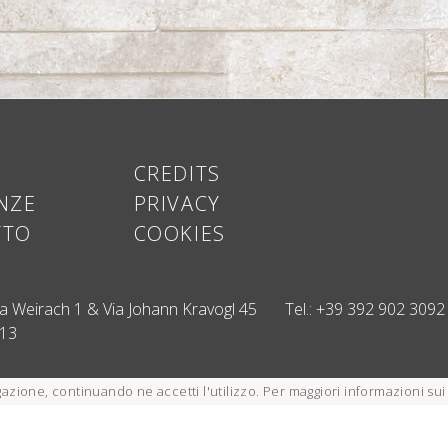
CREDITS
NZE
PRIVACY
TTO
COOKIES
ia Weirach 1 & Via Johann Kravogl 45
Tel.:
+39 392 902 3092
13
gazione, continuando ne accetti l'utilizzo
.
Per maggiori informazioni sui 