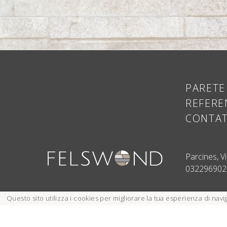
PARETE
REFERE
CONTA
Parcines, V
032296902
Questo sito utilizza i cookies
per migliorare la tua esperienza di navi